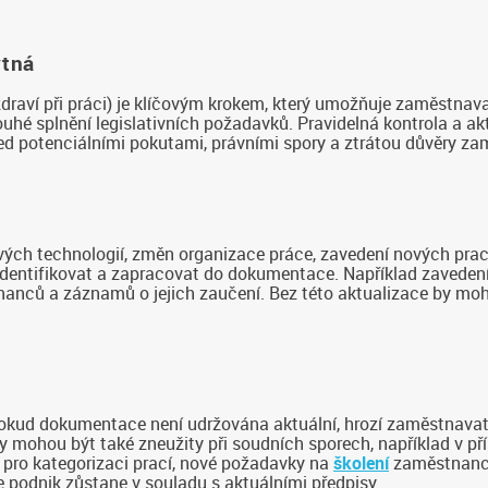
ytná
aví při práci) je klíčovým krokem, který umožňuje zaměstnavat
pouhé splnění legislativních požadavků. Pravidelná kontrola a a
řed potenciálními pokutami, právními spory a ztrátou důvěry z
ových technologií, změn organizace práce, zavedení nových pra
identifikovat a zapracovat do dokumentace. Například zavedení n
nanců a záznamů o jejich zaučení. Bez této aktualizace by moh
Pokud dokumentace není udržována aktuální, hrozí zaměstnavate
 mohou být také zneužity při soudních sporech, například v p
 pro kategorizaci prací, nové požadavky na
školení
zaměstnanců
e podnik zůstane v souladu s aktuálními předpisy.