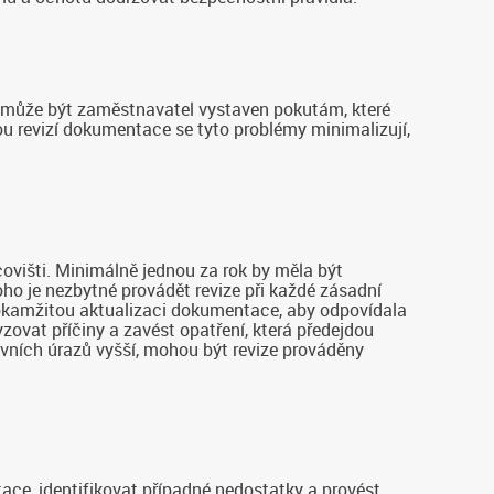
ZP může být zaměstnavatel vystaven pokutám, které
u revizí dokumentace se tyto problémy minimalizují,
ovišti. Minimálně jednou za rok by měla být
ho je nezbytné provádět revize při každé zásadní
í okamžitou aktualizaci dokumentace, aby odpovídala
vat příčiny a zavést opatření, která předejdou
ovních úrazů vyšší, mohou být revize prováděny
ce, identifikovat případné nedostatky a provést