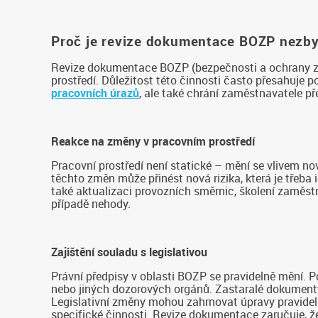
Proč je revize dokumentace BOZP nezb
Revize dokumentace BOZP (bezpečnosti a ochrany zdr
prostředí. Důležitost této činnosti často přesahuje 
pracovních úrazů
, ale také chrání zaměstnavatele p
Reakce na změny v pracovním prostředí
Pracovní prostředí není statické – mění se vlivem n
těchto změn může přinést nová rizika, která je třeba 
také aktualizaci provozních směrnic, školení zaměst
případě nehody.
Zajištění souladu s legislativou
Právní předpisy v oblasti BOZP se pravidelně mění. 
nebo jiných dozorových orgánů. Zastaralé dokumenty
Legislativní změny mohou zahrnovat úpravy pravidel
specifické činnosti. Revize dokumentace zaručuje, ž