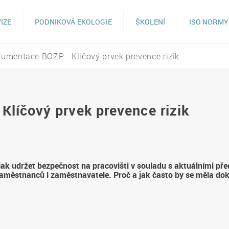
IZE
PODNIKOVÁ EKOLOGIE
ŠKOLENÍ
ISO NORMY
umentace BOZP - Klíčový prvek prevence rizik
líčový prvek prevence rizik
 udržet bezpečnost na pracovišti v souladu s aktuálními před
u zaměstnanců i zaměstnavatele. Proč a jak často by se měla d