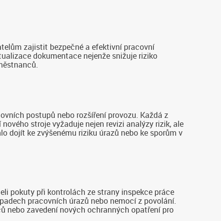
elům zajistit bezpečné a efektivní pracovní
ktualizace dokumentace nejenže snižuje riziko
aměstnanců.
covních postupů nebo rozšíření provozu. Každá z
ového stroje vyžaduje nejen revizi analýzy rizik, ale
lo dojít ke zvýšenému riziku úrazů nebo ke sporům v
li pokuty při kontrolách ze strany inspekce práce
řípadech pracovních úrazů nebo nemocí z povolání.
 nebo zavedení nových ochranných opatření pro