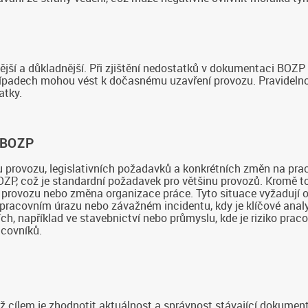
stější a důkladnější. Při zjištění nedostatků v dokumentaci BO
řípadech mohou vést k dočasnému uzavření provozu. Pravidelno
atky.
 BOZP
 provozu, legislativních požadavků a konkrétních změn na prac
P, což je standardní požadavek pro většinu provozů. Kromě to
ní provozu nebo změna organizace práce. Tyto situace vyžaduj
acovním úrazu nebo závažném incidentu, kdy je klíčové analyzo
, například ve stavebnictví nebo průmyslu, kde je riziko prac
acovníků.
cílem je zhodnotit aktuálnost a správnost stávající dokumenta