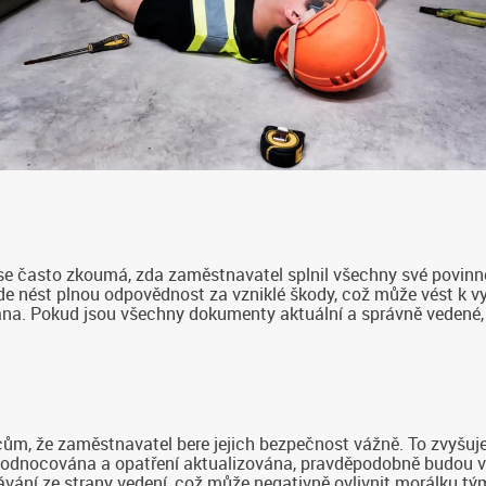
e často zkoumá, zda zaměstnavatel splnil všechny své povinnos
 nést plnou odpovědnost za vzniklé škody, což může vést k
ana. Pokud jsou všechny dokumenty aktuální a správně vedené,
 že zaměstnavatel bere jejich bezpečnost vážně. To zvyšuje dů
vyhodnocována a opatření aktualizována, pravděpodobně budou 
ání ze strany vedení, což může negativně ovlivnit morálku tý