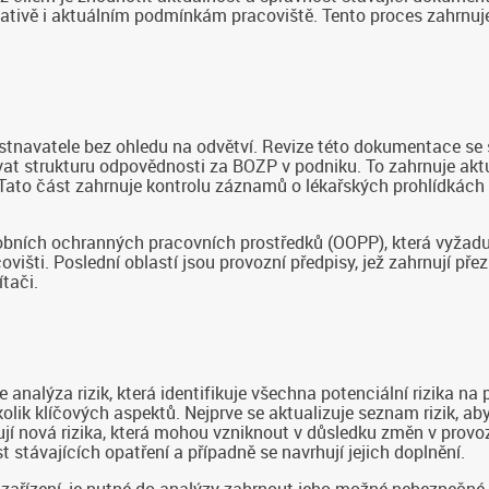
ativě i aktuálním podmínkám pracoviště. Tento proces zahrnuje ně
avatele bez ohledu na odvětví. Revize této dokumentace se sou
vat strukturu odpovědnosti za BOZP v podniku. To zahrnuje ak
. Tato část zahrnuje kontrolu záznamů o lékařských prohlídkác
bních ochranných pracovních prostředků (OOPP), která vyžad
covišti. Poslední oblastí jsou provozní předpisy, jež zahrnují př
tači.
nalýza rizik, která identifikuje všechna potenciální rizika na p
kolik klíčových aspektů. Nejprve se aktualizuje seznam rizik, 
jí nová rizika, která mohou vzniknout v důsledku změn v prov
távajících opatření a případně se navrhují jejich doplnění.
zařízení, je nutné do analýzy zahrnout jeho možné nebezpečné vl