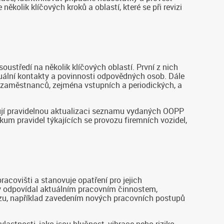
kolik klíčových kroků a oblastí, které se při revizi
středí na několik klíčových oblastí. První z nich
tuální kontakty a povinnosti odpovědných osob. Dále
h zaměstnanců, zejména vstupních a periodických, a
ují pravidelnou aktualizaci seznamu vydaných OOPP
ezkum pravidel týkajících se provozu firemních vozidel,
racovišti a stanovuje opatření pro jejich
aby odpovídal aktuálním pracovním činnostem,
ozu, například zavedením nových pracovních postupů
astnosti, jako jsou hlučnost, vibrace nebo riziko