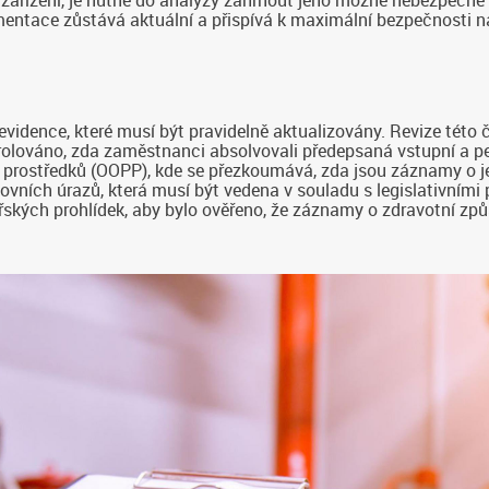
mentace zůstává aktuální a přispívá k maximální bezpečnosti na
ence, které musí být pravidelně aktualizovány. Revize této čá
rolováno, zda zaměstnanci absolvovali předepsaná vstupní a pe
prostředků (OOPP), kde se přezkoumává, zda jsou záznamy o jej
covních úrazů, která musí být vedena v souladu s legislativní
ských prohlídek, aby bylo ověřeno, že záznamy o zdravotní způ