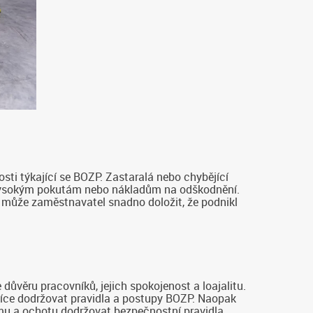
ti týkající se BOZP. Zastaralá nebo chybějící
 vysokým pokutám nebo nákladům na odškodnění.
 může zaměstnavatel snadno doložit, že podnikl
věru pracovníků, jejich spokojenost a loajalitu.
více dodržovat pravidla a postupy BOZP. Naopak
mu a ochotu dodržovat bezpečnostní pravidla.