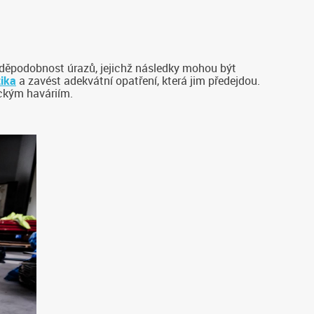
děpodobnost úrazů, jejichž následky mohou být
zika
a zavést adekvátní opatření, která jim předejdou.
ckým haváriím.