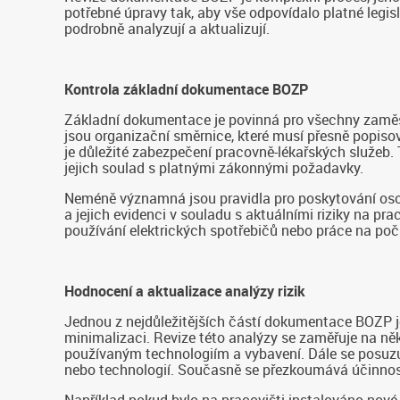
potřebné úpravy tak, aby vše odpovídalo platné legisl
podrobně analyzují a aktualizují.
Kontrola základní dokumentace BOZP
Základní dokumentace je povinná pro všechny zaměstn
jsou organizační směrnice, které musí přesně popiso
je důležité zabezpečení pracovně-lékařských služeb
jejich soulad s platnými zákonnými požadavky.
Neméně významná jsou pravidla pro poskytování oso
a jejich evidenci v souladu s aktuálními riziky na pra
používání elektrických spotřebičů nebo práce na počí
Hodnocení a aktualizace analýzy rizik
Jednou z nejdůležitějších částí dokumentace BOZP je a
minimalizaci. Revize této analýzy se zaměřuje na ně
používaným technologiím a vybavení. Dále se posuzu
nebo technologií. Současně se přezkoumává účinnost s
Například pokud bylo na pracovišti instalováno nové 