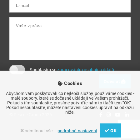
Souhlasím se
zpracováním osobních údajů
.
Odeslat
Cookies
Abychom vám poskytovali co nejlepší služby, používáme cookies -
malé soubory, které se dočasně ukládají ve Vašem prohlížeči.
Pokud s tím souhlasíte, prosíme potvrďte nám to tlačítkem "OK".
Pokud nesouhlasíte, můžete nastavení cookies upravit na odkazu
níže.
© Rescue Group 2026
OK
odmítnout vše
podrobné nastavení