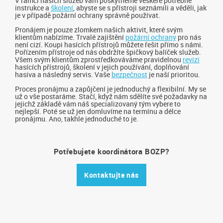
V rámci našich služeb vám poskytneme veškeré potřebné
instrukce a
školení
, abyste se s přístroji seznámili a věděli, jak
je v případě požární ochrany správně používat.
Pronájem je pouze zlomkem našich aktivit, které svým
klientům nabízíme. Trvalé zajištění
požární ochrany
pro nás
není cizí. Koupi hasících přístrojů můžete řešit přímo s námi.
Pořízením přístroje od nás obdržíte špičkový balíček služeb.
Všem svým klientům zprostředkováváme pravidelnou
revizi
hasících přístrojů, školení v jejich používání, doplňování
hasiva a následný servis. Vaše
bezpečnost
je naší prioritou.
Proces pronájmu a zapůjčení je jednoduchý a flexibilní. My se
už o vše postaráme. Stačí, když nám sdělíte své požadavky na
jejichž základě vám náš specializovaný tým vybere to
nejlepší. Poté se už jen domluvíme na termínu a délce
pronájmu. Ano, takhle jednoduché to je.
Potřebujete koordinátora BOZP?
Kontaktujte nás